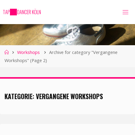
Skip
T
A
P
D
A
N
C
E
R
K
Ö
L
N
to
content
Home
Workshops
Archive for category "Vergangene
Workshops"
(Page 2)
KATEGORIE:
VERGANGENE WORKSHOPS